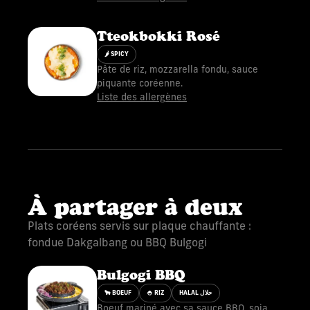
Tteokbokki Rosé
🌶 SPICY
Pâte de riz, mozzarella fondu, sauce
piquante coréenne.
Liste des allergènes
À partager à deux
Plats coréens servis sur plaque chauffante :
fondue Dakgalbang ou BBQ Bulgogi
Bulgogi BBQ
🐂 BOEUF
🍚 RIZ
HALAL حلال
Boeuf mariné avec sa sauce BBQ, soja,