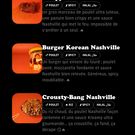
🍗 POULET
🌶 SPICY
HALAL حلال
Un gros morceau de poulet ultra juteux,
une panure bien crispy et une sauce
Nashville qui met le feu. Impossible de
s’arrêter à un seul. 🔥
Burger Korean Nashville
🍗 POULET
🌶 SPICY
HALAL حلال
Un burger qui envoie du lourd : poulet
pané, mozzarella fondante et sauce
Nashville bien relevée. Généreux, spicy,
inoubliable. 🔥
Crousty-Bang Nashville
🍗 POULET
🍚 RIZ
🌶 SPICY
HALAL حلال
Du riz chaud, du poulet Nashville façon
coréenne et une sauce Kreamy ultra
gourmande… ça croustille, ça fond, ça
dérape 😏🔥