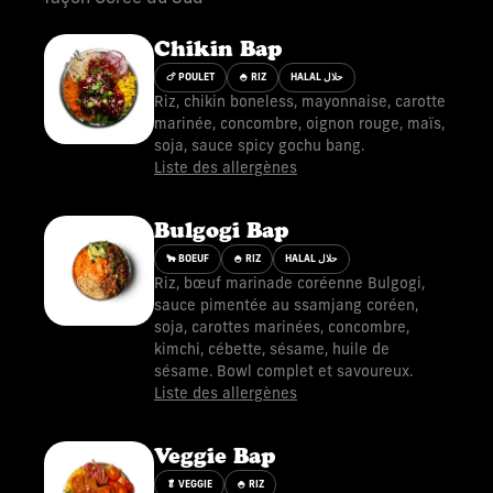
Chikin Bap
🍗 POULET
🍚 RIZ
HALAL حلال
Riz, chikin boneless, mayonnaise, carotte
marinée, concombre, oignon rouge, maïs,
soja, sauce spicy gochu bang.
Liste des allergènes
Bulgogi Bap
🐂 BOEUF
🍚 RIZ
HALAL حلال
Riz, bœuf marinade coréenne Bulgogi,
sauce pimentée au ssamjang coréen,
soja, carottes marinées, concombre,
kimchi, cébette, sésame, huile de
sésame. Bowl complet et savoureux.
Liste des allergènes
Veggie Bap
🥬 VEGGIE
🍚 RIZ