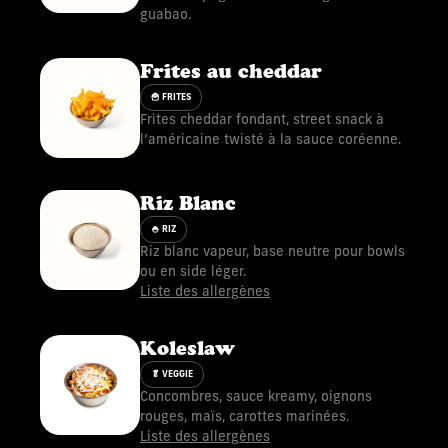
guabao.
Frites au cheddar
🍟 FRITES
Frites cheddar fondant, street snack à
l’américaine twisté à la sauce coréenne.
Riz Blanc
🍚 RIZ
Riz blanc vapeur, base neutre pour bowls
ou en side léger.
Liste des allergènes
Koleslaw
🥬 VEGGIE
Concombres, sauce kreamy, oignons
rouges, maïs, carottes marinées.
Liste des allergènes