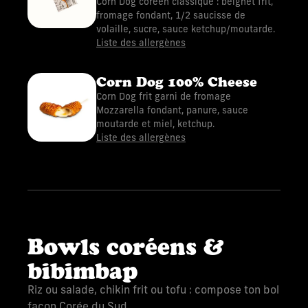
Corn Dog coréen classique : beignet frit,
fromage fondant, 1/2 saucisse de
volaille, sucre, sauce ketchup/moutarde.
Liste des allergènes
Corn Dog 100% Cheese
Corn Dog frit garni de fromage
Mozzarella fondant, panure, sauce
moutarde et miel, ketchup.
Liste des allergènes
Bowls coréens &
bibimbap
Riz ou salade, chikin frit ou tofu : compose ton bol
façon Corée du Sud