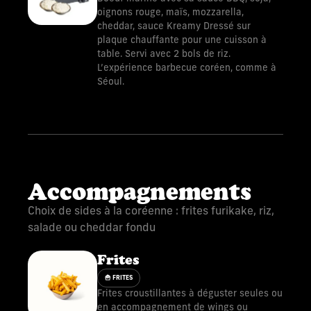
oignons rouge, maïs, mozzarella,
cheddar, sauce Kreamy Dressé sur
plaque chauffante pour une cuisson à
table. Servi avec 2 bols de riz.
L’expérience barbecue coréen, comme à
Séoul.
Accompagnements
Choix de sides à la coréenne : frites furikake, riz,
salade ou cheddar fondu
Frites
🍟 FRITES
Frites croustillantes à déguster seules ou
en accompagnement de wings ou