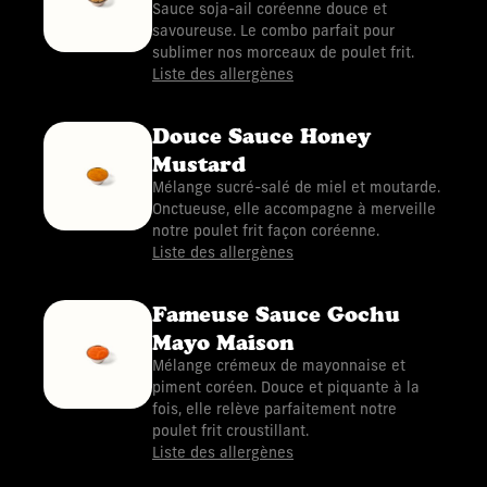
Sauce soja-ail coréenne douce et
savoureuse. Le combo parfait pour
sublimer nos morceaux de poulet frit.
Liste des allergènes
Douce Sauce Honey
Mustard
Mélange sucré-salé de miel et moutarde.
Onctueuse, elle accompagne à merveille
notre poulet frit façon coréenne.
Liste des allergènes
Fameuse Sauce Gochu
Mayo Maison
Mélange crémeux de mayonnaise et
piment coréen. Douce et piquante à la
fois, elle relève parfaitement notre
poulet frit croustillant.
Liste des allergènes