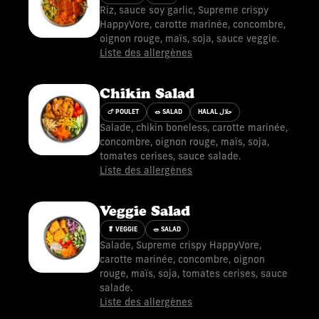
Riz, sauce soy garlic, Supreme crispy
HappyVore, carotte marinée, concombre,
oignon rouge, maïs, soja, sauce veggie.
Liste des allergènes
Chikin Salad
🍗 POULET
🥗 SALAD
HALAL حلال
Salade, chikin boneless, carotte marinée,
concombre, oignon rouge, maïs, soja,
tomates cerises, sauce salade.
Liste des allergènes
Veggie Salad
🥬 VEGGIE
🥗 SALAD
Salade, Supreme crispy HappyVore,
carotte marinée, concombre, oignon
rouge, maïs, soja, tomates cerises, sauce
salade.
Liste des allergènes