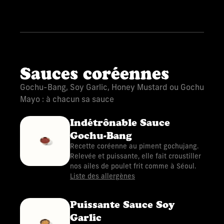
Sauces coréennes
Gochu-Bang, Soy Garlic, Honey Mustard ou Gochu
Mayo : à chacun sa sauce
Indétrônable Sauce
Gochu-Bang
Recette coréenne au piment gochujang.
Relevée et puissante, elle fait croustiller
nos ailes de poulet frit comme à Séoul.
Liste des allergènes
Puissante Sauce Soy
Garlic