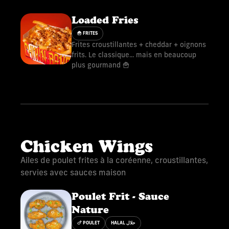
Loaded Fries
🍟 FRITES
Frites croustillantes + cheddar + oignons
frits. Le classique... mais en beaucoup
plus gourmand 🍟
Chicken Wings
Ailes de poulet frites à la coréenne, croustillantes,
servies avec sauces maison
Poulet Frit - Sauce
Nature
🍗 POULET
HALAL حلال