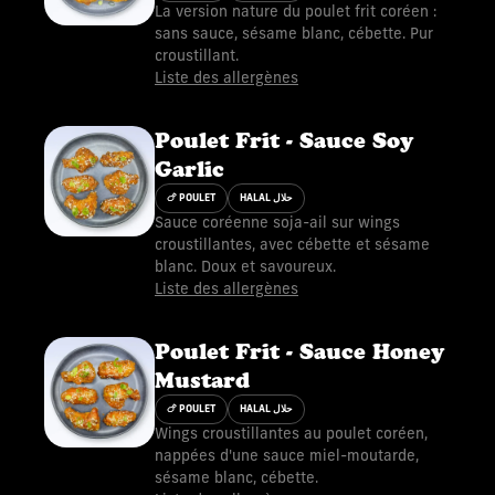
La version nature du poulet frit coréen :
sans sauce, sésame blanc, cébette. Pur
croustillant.
Liste des allergènes
Poulet Frit - Sauce Soy
Garlic
🍗 POULET
HALAL حلال
Sauce coréenne soja-ail sur wings
croustillantes, avec cébette et sésame
blanc. Doux et savoureux.
Liste des allergènes
Poulet Frit - Sauce Honey
Mustard
🍗 POULET
HALAL حلال
Wings croustillantes au poulet coréen,
nappées d'une sauce miel-moutarde,
sésame blanc, cébette.