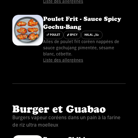
Liste des allergènes
Poulet Frit - Sauce Spicy
Gochu-Bang
🍗 POULET
🌶 SPICY
HALAL حلال
Ailes de poulet frit coréen nappées de
sauce gochujang pimentée, sésame
blanc, cébette.
Liste des allergènes
Burger et Guabao
Burgers vapeur coréens dans un pain à la farine
de riz ultra moelleux