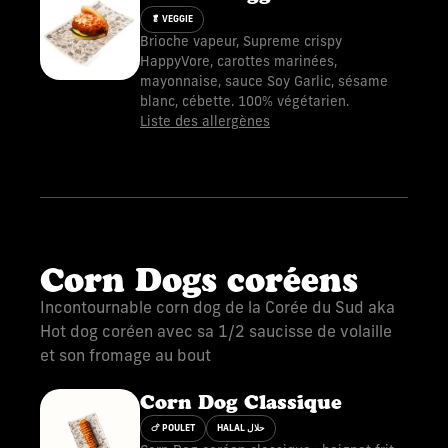
🥬 VEGGIE
Brioche vapeur, Supreme crispy
HappyVore, carottes marinées,
mayonnaise, sauce Soy Garlic, sésame
blanc, cébette. 100% végétarien.
Liste des allergènes
Corn Dogs coréens
Incontournable corn dog de la Corée du Sud aka
Hot dog coréen avec sa 1/2 saucisse de volaille
et son fromage au bout
Corn Dog Classique
🍗 POULET
HALAL حلال