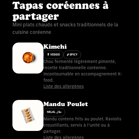
Tapas coréennes à
partager
Mini plats chauds et snacks traditionnels de la
cuisine coréenne
Kimchi
🥬 VEGGIE
🌶 SPICY
Chou fermenté légèrement pimenté,
recette traditionnelle coréenne.
Incontournable en accompagnement K-
food.
Liste des allergènes
Mandu Poulet
HALAL حلال
Mandu coréens frits au poulet. Raviolis
croustillants, servis à l’unité ou à
partager.
Liste des allergènes