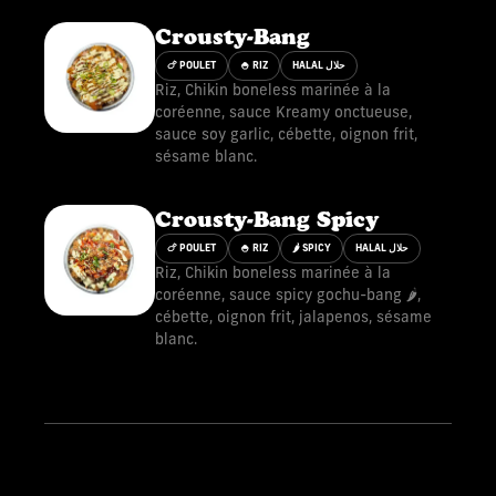
Crousty-Bang
🍗 POULET
🍚 RIZ
HALAL حلال
Riz, Chikin boneless marinée à la
coréenne, sauce Kreamy onctueuse,
sauce soy garlic, cébette, oignon frit,
sésame blanc.
Crousty-Bang Spicy
🍗 POULET
🍚 RIZ
🌶 SPICY
HALAL حلال
Riz, Chikin boneless marinée à la
coréenne, sauce spicy gochu-bang 🌶️,
cébette, oignon frit, jalapenos, sésame
blanc.