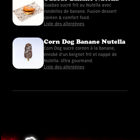
Guabao sucré frit au Nutella avec
rondelles de banane. Fusion dessert
coréen & comfort food.
Liste des allergènes
Corn Dog Banane Nutella
Corn Dog sucré coréen à la banane,
enrobé d’un beignet frit et nappé de
Nutella. Ultra gourmand.
Liste des allergènes