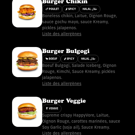
Burger Chikin
🍗 POULET
🌶 SPICY
HALAL حلال
Boneless chikin, Laitue, Oignon Rouge,
sauce gochu mayo, sauce Kreamy,
pickles jalapenos.
Liste des allergènes
Burger Bulgogi
🐂 BOEUF
🌶 SPICY
HALAL حلال
Boeuf Bulgogi, Salade Iceberg, Oignon
Rouge, Kimchi, Sauce Kreamy, pickles
jalapenos.
Liste des allergènes
Burger Veggie
🥬 VEGGIE
Supreme crispy HappyVore, Laitue,
Oignon Rouge, carottes marinées, sauce
Soy Garlic (soja ail), Sauce Kreamy.
Liste des allergènes