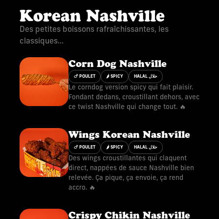
Korean Nashville
Des petites boissons rafraîchissantes, les
classiques...
Corn Dog Nashville
🍗 POULET
🌶 SPICY
HALAL حلال
Le corndog version spicy qui fait plaisir.
Fondant dedans, croustillant dehors, avec
ce twist Nashville qui change tout. 🔥
Wings Korean Nashville
🍗 POULET
🌶 SPICY
HALAL حلال
Des wings croustillantes qui claquent
direct, nappées de sauce Nashville bien
relevée. Ça pique, ça envoie, ça rend
accro. 🔥
Crispy Chikin Nashville