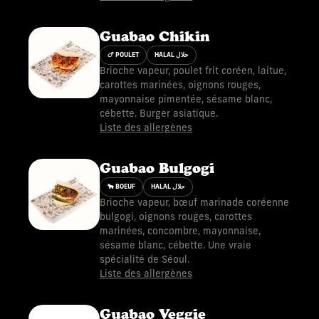
Guabao Chikin
🍗 POULET
HALAL حلال
Brioche vapeur, poulet frit coréen, laitue,
carottes marinées, oignons rouges,
mayonnaise pimentée, sésame blanc,
cébette. Burger asiatique.
Liste des allergènes
Guabao Bulgogi
🐂 BOEUF
HALAL حلال
Brioche vapeur, bœuf marinade coréenne
bulgogi, oignons rouges, carottes
marinées, concombre, mayonnaise,
sésame blanc, cébette. Une vraie
spécialité de Séoul.
Liste des allergènes
Guabao Veggie