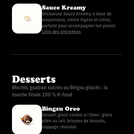
Sauce Kreamy
Onctueuse Sauce Kreamy, à base de
mayonnaise, crème légère et citron,
parfaite pour accompagner ton poulet.
Liste des allergènes
Desserts
Mochis, guabao sucrés ou Bingsu glacés : la
touche finale 100 % K-food
Bingsu Oreo
Dessert glacé coréen à l’Oreo : glace
pilée au lait, brisures de biscuits,
nappage chocolat.